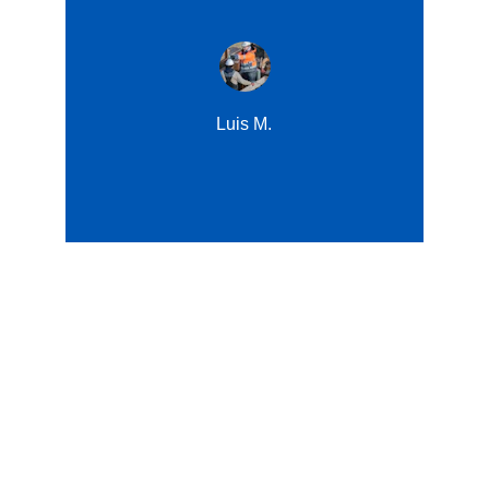
Luis M.
MB SUMINISTROS Y SERVICIOS 
EIRL
RUC 20614977753